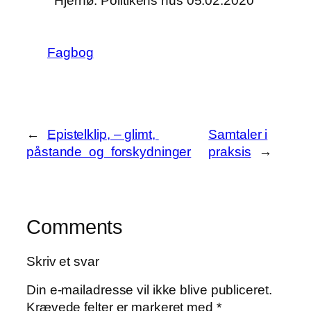
Hjernø. Politikens hus 05.02.2020
Fagbog
←
Epistelklip, – glimt,
Samtaler i
påstande og forskydninger
praksis
→
Comments
Skriv et svar
Din e-mailadresse vil ikke blive publiceret.
Krævede felter er markeret med
*