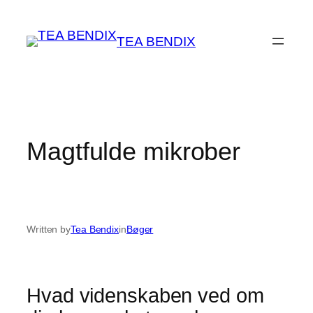
Spring
til
TEA BENDIX
indhold
Magtfulde mikrober
Written by
Tea Bendix
in
Bøger
Hvad videnskaben ved om