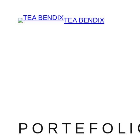
Spring
til
TEA BENDIX
indhold
P O R T E F O L I