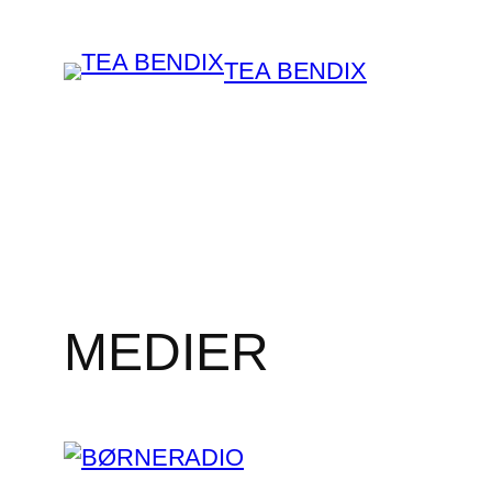
Spring
til
TEA BENDIX
indhold
MEDIER