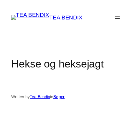
Spring
til
TEA BENDIX
indhold
Hekse og heksejagt
Written by
Tea Bendix
in
Bøger