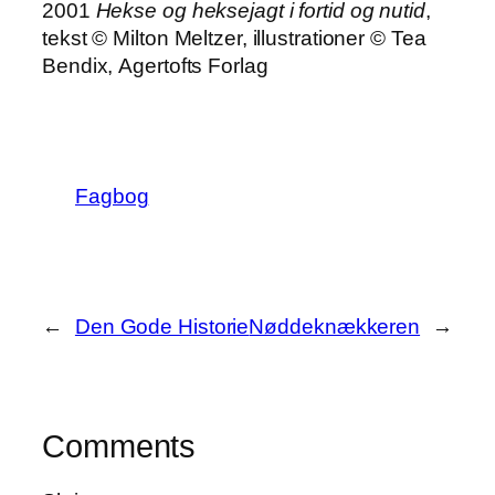
2001
Hekse og heksejagt i fortid og nutid
,
tekst © Milton Meltzer, illustrationer © Tea
Bendix, Agertofts Forlag
Fagbog
←
Den Gode Historie
Nøddeknækkeren
→
Comments