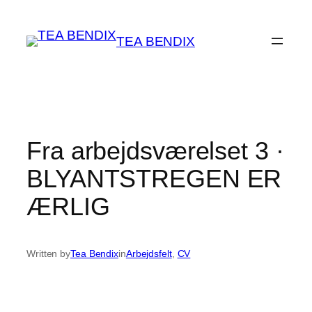
Spring
til
TEA BENDIX
indhold
Fra arbejdsværelset 3 ·
BLYANTSTREGEN ER
ÆRLIG
Written by
Tea Bendix
in
Arbejdsfelt
, 
CV