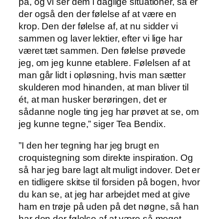
på, og vi ser dem i daglige situationer, så er
der også den der følelse af at være en
krop. Den der følelse af, at nu sidder vi
sammen og laver lektier, efter vi lige har
været tæt sammen. Den følelse prøvede
jeg, om jeg kunne etablere. Følelsen af at
man går lidt i opløsning, hvis man sætter
skulderen mod hinanden, at man bliver til
ét, at man husker berøringen, det er
sådanne nogle ting jeg har prøvet at se, om
jeg kunne tegne,” siger Tea Bendix.
”I den her tegning har jeg brugt en
croquistegning som direkte inspiration. Og
så har jeg bare lagt alt muligt indover. Det er
en tidligere skitse til forsiden på bogen, hvor
du kan se, at jeg har arbejdet med at give
ham en trøje på uden på det nøgne, så han
har den der følelse af at være så meget