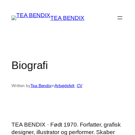
Spring
til
TEA BENDIX
indhold
Biografi
Written by
Tea Bendix
in
Arbejdsfelt
, 
CV
TEA BENDIX · Født 1970. Forfatter, grafisk
designer, illustrator og performer. Skaber