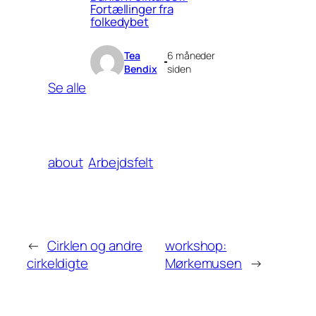
Fortællinger fra
folkedybet
Tea
6 måneder
Bendix
siden
Se alle
about
Arbejdsfelt
←
Cirklen og andre
workshop:
cirkeldigte
Mørkemusen
→