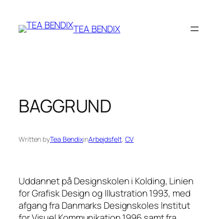
Spring
til
TEA BENDIX
indhold
BAGGRUND
Written by
Tea Bendix
in
Arbejdsfelt
, 
CV
Uddannet på Designskolen i Kolding, Linien
for Grafisk Design og Illustration 1993, med
afgang fra Danmarks Designskoles Institut
for Visuel Kommunikation 1996 samt fra