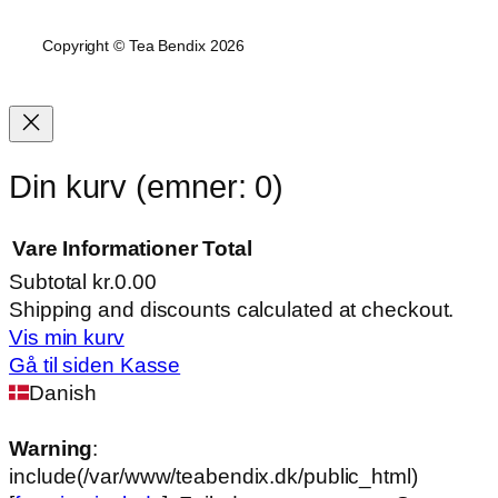
Copyright © Tea Bendix 2026
Din kurv
(emner: 0)
Vare
Informationer
Total
Subtotal
kr.0.00
Varer
Shipping and discounts calculated at checkout.
Vis min kurv
i
Gå til siden Kasse
indkøbskurv
Danish
Warning
:
include(/var/www/teabendix.dk/public_html)