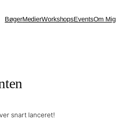
Bøger
Medier
Workshops
Events
Om Mig
onten
ver snart lanceret!