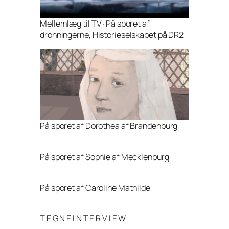
Mellemlæg til TV · På sporet af
dronningerne, Historieselskabet på DR2
På sporet af Dorothea af Brandenburg
På sporet af Sophie af Mecklenburg
På sporet af Caroline Mathilde
T E G N E I N T E R V I E W