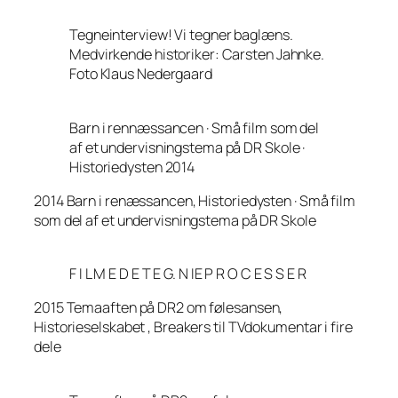
Tegneinterview! Vi tegner baglæns.
Medvirkende historiker: Carsten Jahnke.
Foto Klaus Nedergaard
Barn i rennæssancen · Små film som del
af et undervisningstema på DR Skole ·
Historiedysten 2014
2014 Barn i renæssancen, Historiedysten · Små film
som del af et undervisningstema på DR Skole
F I L M E D E T E G. N IE P R O C E S S E R
2015 Temaaften på DR2 om følesansen,
Historieselskabet , Breakers til TVdokumentar i fire
dele