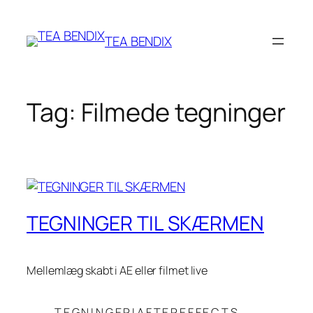
Spring
til
TEA BENDIX
indhold
Tag:
Filmede tegninger
TEGNINGER TIL SKÆRMEN
Mellemlæg skabt i AE eller filmet live
T E G N I N G E R I A F T E R E F F E C T S